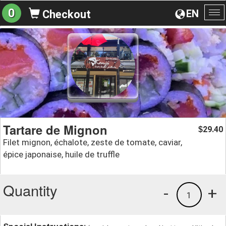
0
EN
Checkout
To
na
Tartare de Mignon
29.40
$
Filet mignon, échalote, zeste de tomate, caviar,
épice japonaise, huile de truffle
Quantity
-
+
1