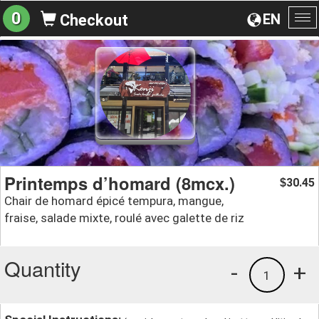
0
EN
Checkout
To
na
Printemps d’homard (8mcx.)
30.45
$
Chair de homard épicé tempura, mangue,
fraise, salade mixte, roulé avec galette de riz
Quantity
-
+
1